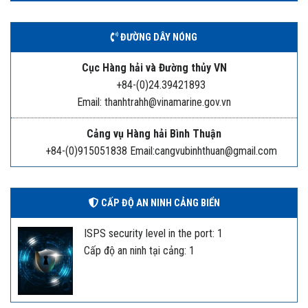
ĐƯỜNG DÂY NÓNG
Cục Hàng hải và Đường thủy VN
+84-(0)24.39421893
Email: thanhtrahh@vinamarine.gov.vn
Cảng vụ Hàng hải Bình Thuận
+84-(0)915051838 Email:cangvubinhthuan@gmail.com
CẤP ĐỘ AN NINH CẢNG BIỂN
ISPS security level in the port: 1
Cấp độ an ninh tại cảng: 1