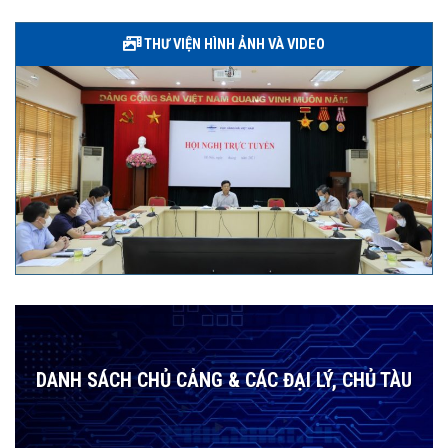
THƯ VIỆN HÌNH ẢNH VÀ VIDEO
DANH SÁCH CHỦ CẢNG & CÁC ĐẠI LÝ, CHỦ TÀU