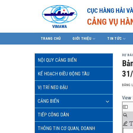
Skip
to
content
TRANG CHỦ
GIỚI THIỆU
TIN TỨC
DỰ BÁO
NỘI QUY CẢNG BIỂN
Bản
31/
KẾ HOẠCH ĐIỀU ĐỘNG TÀU
ĐĂNG 
VỊ TRÍ NEO ĐẬU
View 
CẢNG BIỂN
TIẾP CÔNG DÂN
THÔNG TIN CƠ QUAN, DOANH