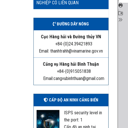
NGHIỆP CÓ LIÊN QUAN
ĐƯỜNG DÂY NÓNG
Cục Hàng hải và Đường thủy VN
+84-(0)24.39421893
Email: thanhtrahh@vinamarine.gov.vn
Cảng vụ Hàng hải Bình Thuận
+84-(0)915051838
Email:cangvubinhthuan@gmail.com
CẤP ĐỘ AN NINH CẢNG BIỂN
ISPS security level in
the port: 1
Cấp độ an ninh tại