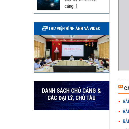
cảng: 1
THƯ VIỆN HÌNH ẢNH VÀ VIDEO
Cá
DANH SÁCH CHỦ CẢNG &
CÁC ĐẠI LÝ, CHỦ TÀU
BẢN
BẢN
BẢN