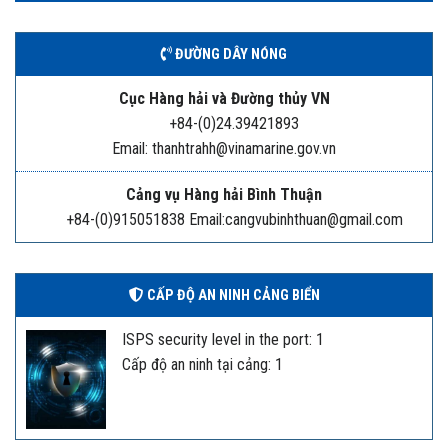
ĐƯỜNG DÂY NÓNG
Cục Hàng hải và Đường thủy VN
+84-(0)24.39421893
Email: thanhtrahh@vinamarine.gov.vn
Cảng vụ Hàng hải Bình Thuận
+84-(0)915051838 Email:cangvubinhthuan@gmail.com
CẤP ĐỘ AN NINH CẢNG BIỂN
ISPS security level in the port: 1
Cấp độ an ninh tại cảng: 1