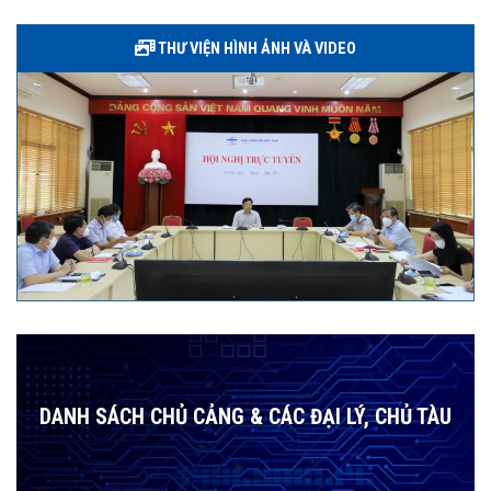
THƯ VIỆN HÌNH ẢNH VÀ VIDEO
DANH SÁCH CHỦ CẢNG & CÁC ĐẠI LÝ, CHỦ TÀU