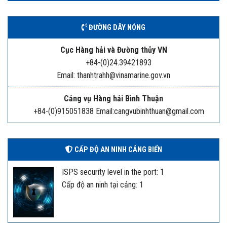
ĐƯỜNG DÂY NÓNG
Cục Hàng hải và Đường thủy VN
+84-(0)24.39421893
Email: thanhtrahh@vinamarine.gov.vn
Cảng vụ Hàng hải Bình Thuận
+84-(0)915051838 Email:cangvubinhthuan@gmail.com
CẤP ĐỘ AN NINH CẢNG BIỂN
ISPS security level in the port: 1
Cấp độ an ninh tại cảng: 1