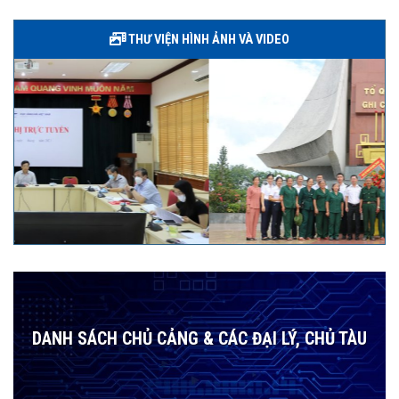
THƯ VIỆN HÌNH ẢNH VÀ VIDEO
DANH SÁCH CHỦ CẢNG & CÁC ĐẠI LÝ, CHỦ TÀU