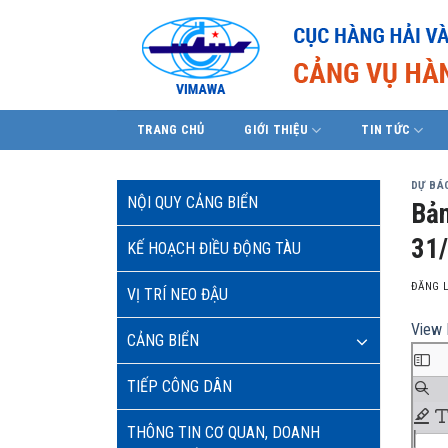
Skip
to
content
TRANG CHỦ
GIỚI THIỆU
TIN TỨC
DỰ BÁO
NỘI QUY CẢNG BIỂN
Bản
31
KẾ HOẠCH ĐIỀU ĐỘNG TÀU
ĐĂNG 
VỊ TRÍ NEO ĐẬU
View 
CẢNG BIỂN
TIẾP CÔNG DÂN
THÔNG TIN CƠ QUAN, DOANH