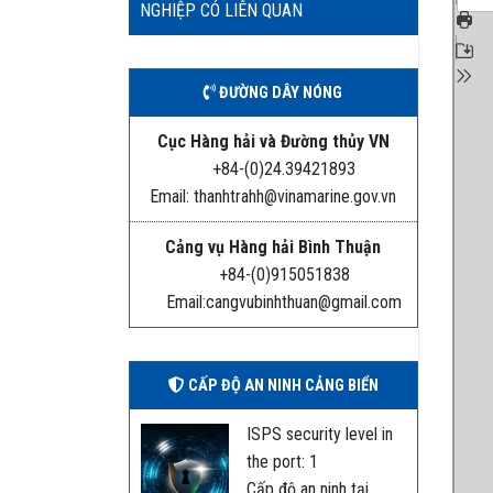
NGHIỆP CÓ LIÊN QUAN
ĐƯỜNG DÂY NÓNG
Cục Hàng hải và Đường thủy VN
+84-(0)24.39421893
Email: thanhtrahh@vinamarine.gov.vn
Cảng vụ Hàng hải Bình Thuận
+84-(0)915051838
Email:cangvubinhthuan@gmail.com
CẤP ĐỘ AN NINH CẢNG BIỂN
ISPS security level in
the port: 1
Cấp độ an ninh tại