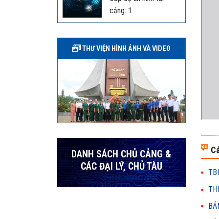
cảng: 1
THƯ VIỆN HÌNH ẢNH VÀ VIDEO
Cá
DANH SÁCH CHỦ CẢNG &
CÁC ĐẠI LÝ, CHỦ TÀU
TBH
THH
BẢN