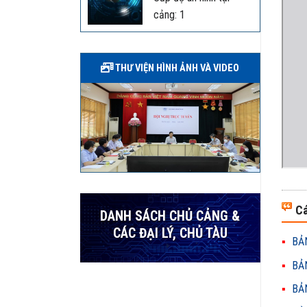
cảng: 1
THƯ VIỆN HÌNH ẢNH VÀ VIDEO
Cá
DANH SÁCH CHỦ CẢNG &
CÁC ĐẠI LÝ, CHỦ TÀU
BẢN
BẢN
BẢN