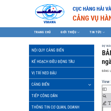
Skip
to
content
TRANG CHỦ
GIỚI THIỆU
TIN TỨC
DỰ BÁO
NỘI QUY CẢNG BIỂN
BẢN
ngà
KẾ HOẠCH ĐIỀU ĐỘNG TÀU
ĐĂNG 
VỊ TRÍ NEO ĐẬU
View 
CẢNG BIỂN
TIẾP CÔNG DÂN
THÔNG TIN CƠ QUAN, DOANH