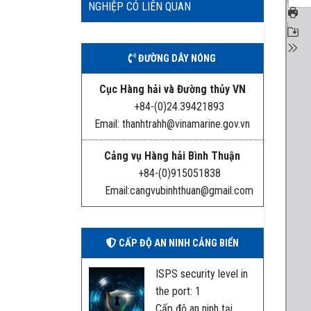
NGHIỆP CÓ LIÊN QUAN
ĐƯỜNG DÂY NÓNG
Cục Hàng hải và Đường thủy VN
+84-(0)24.39421893
Email: thanhtrahh@vinamarine.gov.vn
Cảng vụ Hàng hải Bình Thuận
+84-(0)915051838
Email:cangvubinhthuan@gmail.com
CẤP ĐỘ AN NINH CẢNG BIỂN
ISPS security level in
the port: 1
Cấp độ an ninh tại