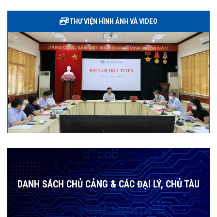
THƯ VIỆN HÌNH ẢNH VÀ VIDEO
DANH SÁCH CHỦ CẢNG & CÁC ĐẠI LÝ, CHỦ TÀU