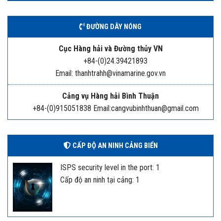
ĐƯỜNG DÂY NÓNG
Cục Hàng hải và Đường thủy VN
+84-(0)24.39421893
Email: thanhtrahh@vinamarine.gov.vn
Cảng vụ Hàng hải Bình Thuận
+84-(0)915051838 Email:cangvubinhthuan@gmail.com
CẤP ĐỘ AN NINH CẢNG BIỂN
ISPS security level in the port: 1
Cấp độ an ninh tại cảng: 1