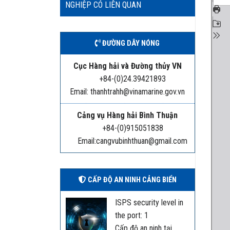
NGHIỆP CÓ LIÊN QUAN
ĐƯỜNG DÂY NÓNG
Cục Hàng hải và Đường thủy VN
+84-(0)24.39421893
Email: thanhtrahh@vinamarine.gov.vn
Cảng vụ Hàng hải Bình Thuận
+84-(0)915051838
Email:cangvubinhthuan@gmail.com
CẤP ĐỘ AN NINH CẢNG BIỂN
ISPS security level in
the port: 1
Cấp độ an ninh tại