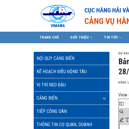
Skip
to
content
TRANG CHỦ
GIỚI THIỆU
TIN TỨC
DỰ BÁO
NỘI QUY CẢNG BIỂN
Bản
28/
KẾ HOẠCH ĐIỀU ĐỘNG TÀU
ĐĂNG 
VỊ TRÍ NEO ĐẬU
View 
CẢNG BIỂN
TIẾP CÔNG DÂN
THÔNG TIN CƠ QUAN, DOANH