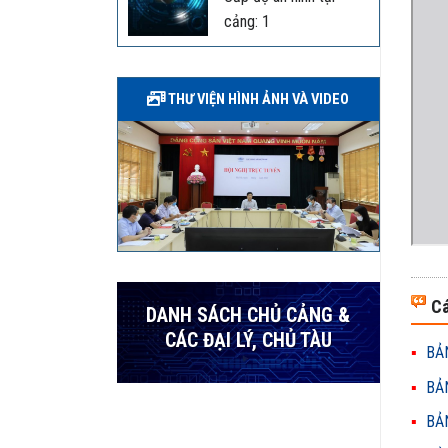
cảng: 1
THƯ VIỆN HÌNH ẢNH VÀ VIDEO
Cá
DANH SÁCH CHỦ CẢNG &
CÁC ĐẠI LÝ, CHỦ TÀU
BẢN
BẢN
BẢN