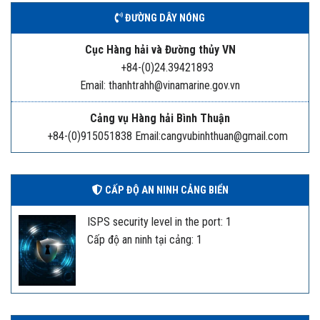
ĐƯỜNG DÂY NÓNG
Cục Hàng hải và Đường thủy VN
+84-(0)24.39421893
Email: thanhtrahh@vinamarine.gov.vn
Cảng vụ Hàng hải Bình Thuận
+84-(0)915051838 Email:cangvubinhthuan@gmail.com
CẤP ĐỘ AN NINH CẢNG BIỂN
ISPS security level in the port: 1
Cấp độ an ninh tại cảng: 1