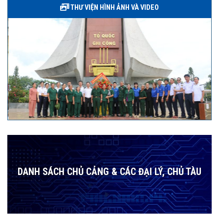
THƯ VIỆN HÌNH ẢNH VÀ VIDEO
DANH SÁCH CHỦ CẢNG & CÁC ĐẠI LÝ, CHỦ TÀU