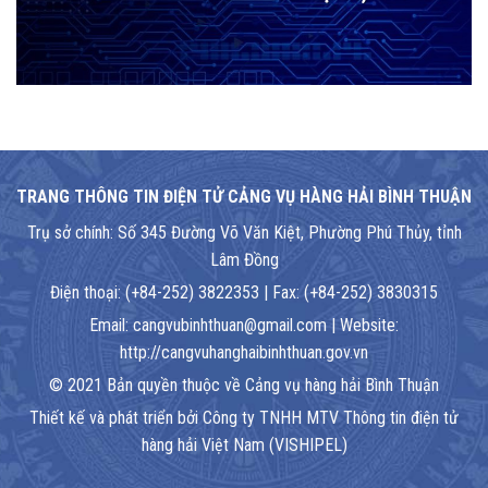
TRANG THÔNG TIN ĐIỆN TỬ CẢNG VỤ HÀNG HẢI BÌNH THUẬN
Trụ sở chính: Số 345 Đường Võ Văn Kiệt, Phường Phú Thủy, tỉnh
Lâm Đồng
Điện thoại: (+84-252) 3822353 | Fax: (+84-252) 3830315
Email: cangvubinhthuan@gmail.com | Website:
http://cangvuhanghaibinhthuan.gov.vn
© 2021 Bản quyền thuộc về Cảng vụ hàng hải Bình Thuận
Thiết kế và phát triển bởi Công ty TNHH MTV Thông tin điện tử
hàng hải Việt Nam (VISHIPEL)