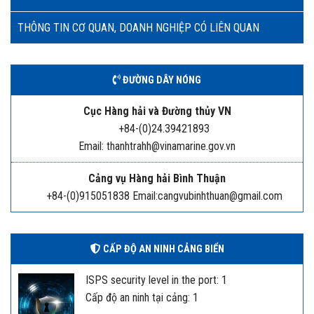
THÔNG TIN CƠ QUAN, DOANH NGHIỆP CÓ LIÊN QUAN
ĐƯỜNG DÂY NÓNG
Cục Hàng hải và Đường thủy VN
+84-(0)24.39421893
Email: thanhtrahh@vinamarine.gov.vn
Cảng vụ Hàng hải Bình Thuận
+84-(0)915051838 Email:cangvubinhthuan@gmail.com
CẤP ĐỘ AN NINH CẢNG BIỂN
ISPS security level in the port: 1
Cấp độ an ninh tại cảng: 1