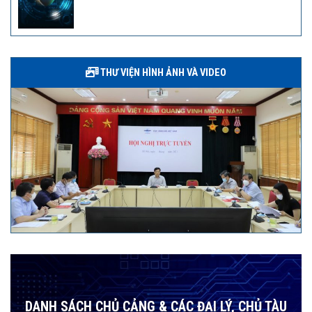
THƯ VIỆN HÌNH ẢNH VÀ VIDEO
DANH SÁCH CHỦ CẢNG & CÁC ĐẠI LÝ, CHỦ TÀU