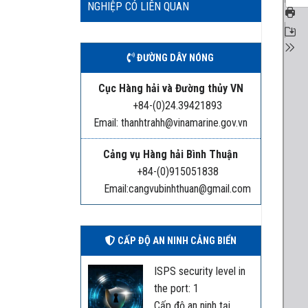
NGHIỆP CÓ LIÊN QUAN
ĐƯỜNG DÂY NÓNG
Cục Hàng hải và Đường thủy VN
+84-(0)24.39421893
Email: thanhtrahh@vinamarine.gov.vn
Cảng vụ Hàng hải Bình Thuận
+84-(0)915051838
Email:cangvubinhthuan@gmail.com
CẤP ĐỘ AN NINH CẢNG BIỂN
ISPS security level in
the port: 1
Cấp độ an ninh tại