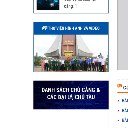
cảng: 1
THƯ VIỆN HÌNH ẢNH VÀ VIDEO
Cá
DANH SÁCH CHỦ CẢNG &
CÁC ĐẠI LÝ, CHỦ TÀU
BẢN
BẢN
BẢN