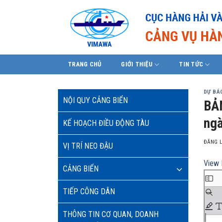
Skip
to
content
TRANG CHỦ
GIỚI THIỆU
TIN TỨC
DỰ BÁO
NỘI QUY CẢNG BIỂN
BẢN
ngà
KẾ HOẠCH ĐIỀU ĐỘNG TÀU
ĐĂNG 
VỊ TRÍ NEO ĐẬU
View 
CẢNG BIỂN
TIẾP CÔNG DÂN
THÔNG TIN CƠ QUAN, DOANH