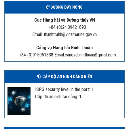
ĐƯỜNG DÂY NÓNG
Cục Hàng hải và Đường thủy VN
+84-(0)24.39421893
Email: thanhtrahh@vinamarine.gov.vn
Cảng vụ Hàng hải Bình Thuận
+84-(0)915051838 Email:cangvubinhthuan@gmail.com
CẤP ĐỘ AN NINH CẢNG BIỂN
ISPS security level in the port: 1
Cấp độ an ninh tại cảng: 1