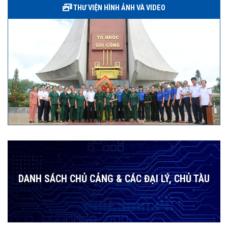
THƯ VIỆN HÌNH ẢNH VÀ VIDEO
DANH SÁCH CHỦ CẢNG & CÁC ĐẠI LÝ, CHỦ TÀU