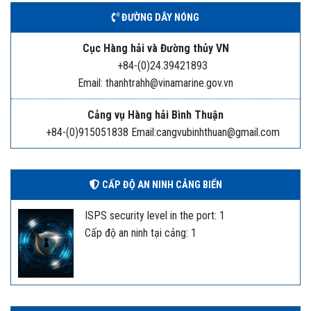
ĐƯỜNG DÂY NÓNG
Cục Hàng hải và Đường thủy VN
+84-(0)24.39421893
Email: thanhtrahh@vinamarine.gov.vn
Cảng vụ Hàng hải Bình Thuận
+84-(0)915051838 Email:cangvubinhthuan@gmail.com
CẤP ĐỘ AN NINH CẢNG BIỂN
ISPS security level in the port: 1
Cấp độ an ninh tại cảng: 1