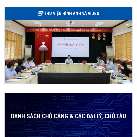
THƯ VIỆN HÌNH ẢNH VÀ VIDEO
DANH SÁCH CHỦ CẢNG & CÁC ĐẠI LÝ, CHỦ TÀU