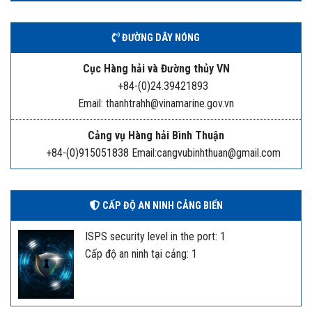
ĐƯỜNG DÂY NÓNG
Cục Hàng hải và Đường thủy VN
+84-(0)24.39421893
Email: thanhtrahh@vinamarine.gov.vn
Cảng vụ Hàng hải Bình Thuận
+84-(0)915051838 Email:cangvubinhthuan@gmail.com
CẤP ĐỘ AN NINH CẢNG BIỂN
ISPS security level in the port: 1
Cấp độ an ninh tại cảng: 1