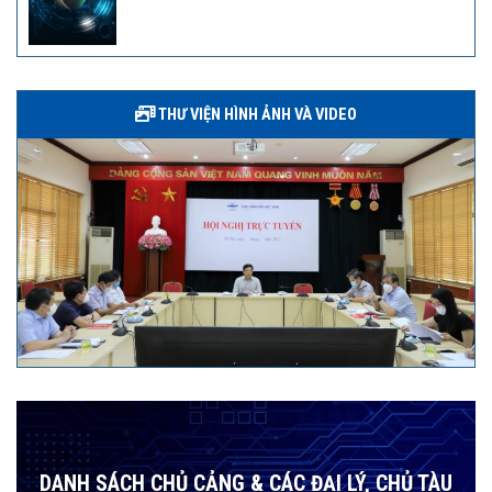
THƯ VIỆN HÌNH ẢNH VÀ VIDEO
DANH SÁCH CHỦ CẢNG & CÁC ĐẠI LÝ, CHỦ TÀU