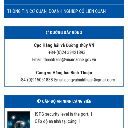
THÔNG TIN CƠ QUAN, DOANH NGHIỆP CÓ LIÊN QUAN
ĐƯỜNG DÂY NÓNG
Cục Hàng hải và Đường thủy VN
+84-(0)24.39421893
Email: thanhtrahh@vinamarine.gov.vn
Cảng vụ Hàng hải Bình Thuận
+84-(0)915051838 Email:cangvubinhthuan@gmail.com
CẤP ĐỘ AN NINH CẢNG BIỂN
ISPS security level in the port: 1
Cấp độ an ninh tại cảng: 1