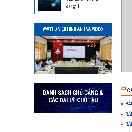
cảng: 1
THƯ VIỆN HÌNH ẢNH VÀ VIDEO
Cá
DANH SÁCH CHỦ CẢNG &
CÁC ĐẠI LÝ, CHỦ TÀU
BẢN
BẢN
BẢN