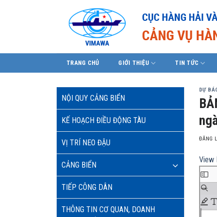
Skip
to
content
TRANG CHỦ
GIỚI THIỆU
TIN TỨC
DỰ BÁO
NỘI QUY CẢNG BIỂN
BẢN
ngà
KẾ HOẠCH ĐIỀU ĐỘNG TÀU
ĐĂNG 
VỊ TRÍ NEO ĐẬU
View 
CẢNG BIỂN
TIẾP CÔNG DÂN
THÔNG TIN CƠ QUAN, DOANH