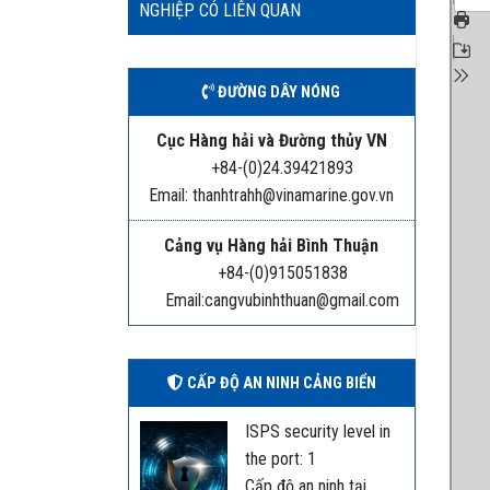
NGHIỆP CÓ LIÊN QUAN
ĐƯỜNG DÂY NÓNG
Cục Hàng hải và Đường thủy VN
+84-(0)24.39421893
Email: thanhtrahh@vinamarine.gov.vn
Cảng vụ Hàng hải Bình Thuận
+84-(0)915051838
Email:cangvubinhthuan@gmail.com
CẤP ĐỘ AN NINH CẢNG BIỂN
ISPS security level in
the port: 1
Cấp độ an ninh tại