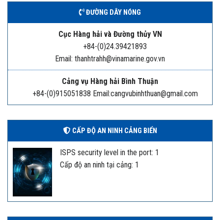
ĐƯỜNG DÂY NÓNG
Cục Hàng hải và Đường thủy VN
+84-(0)24.39421893
Email: thanhtrahh@vinamarine.gov.vn
Cảng vụ Hàng hải Bình Thuận
+84-(0)915051838 Email:cangvubinhthuan@gmail.com
CẤP ĐỘ AN NINH CẢNG BIỂN
ISPS security level in the port: 1
Cấp độ an ninh tại cảng: 1