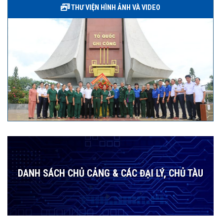
THƯ VIỆN HÌNH ẢNH VÀ VIDEO
DANH SÁCH CHỦ CẢNG & CÁC ĐẠI LÝ, CHỦ TÀU