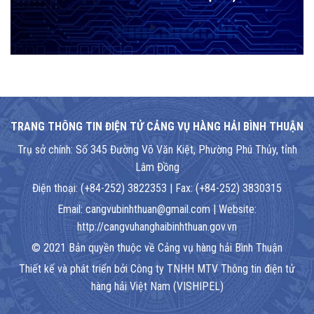
TRANG THÔNG TIN ĐIỆN TỬ CẢNG VỤ HÀNG HẢI BÌNH THUẬN
Trụ sở chính: Số 345 Đường Võ Văn Kiệt, Phường Phú Thủy, tỉnh
Lâm Đồng
Điện thoại: (+84-252) 3822353 | Fax: (+84-252) 3830315
Email: cangvubinhthuan@gmail.com | Website:
http://cangvuhanghaibinhthuan.gov.vn
© 2021 Bản quyền thuộc về Cảng vụ hàng hải Bình Thuận
Thiết kế và phát triển bởi Công ty TNHH MTV Thông tin điện tử
hàng hải Việt Nam (VISHIPEL)