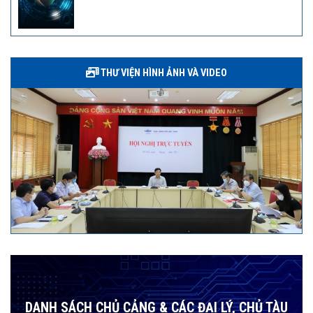
THƯ VIỆN HÌNH ẢNH VÀ VIDEO
DANH SÁCH CHỦ CẢNG & CÁC ĐẠI LÝ, CHỦ TÀU