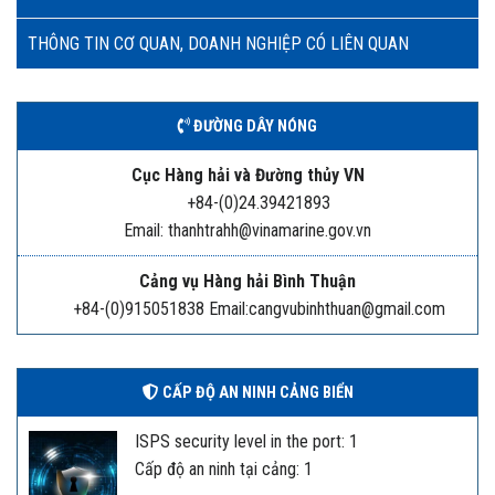
THÔNG TIN CƠ QUAN, DOANH NGHIỆP CÓ LIÊN QUAN
ĐƯỜNG DÂY NÓNG
Cục Hàng hải và Đường thủy VN
+84-(0)24.39421893
Email: thanhtrahh@vinamarine.gov.vn
Cảng vụ Hàng hải Bình Thuận
+84-(0)915051838 Email:cangvubinhthuan@gmail.com
CẤP ĐỘ AN NINH CẢNG BIỂN
ISPS security level in the port: 1
Cấp độ an ninh tại cảng: 1