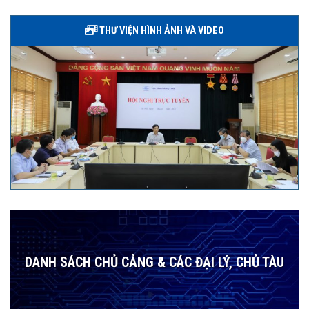
THƯ VIỆN HÌNH ẢNH VÀ VIDEO
DANH SÁCH CHỦ CẢNG & CÁC ĐẠI LÝ, CHỦ TÀU