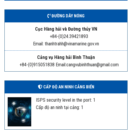
ĐƯỜNG DÂY NÓNG
Cục Hàng hải và Đường thủy VN
+84-(0)24.39421893
Email: thanhtrahh@vinamarine.gov.vn
Cảng vụ Hàng hải Bình Thuận
+84-(0)915051838 Email:cangvubinhthuan@gmail.com
CẤP ĐỘ AN NINH CẢNG BIỂN
ISPS security level in the port: 1
Cấp độ an ninh tại cảng: 1