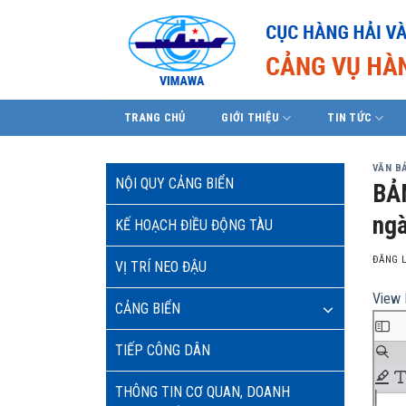
Skip
to
content
TRANG CHỦ
GIỚI THIỆU
TIN TỨC
VĂN B
NỘI QUY CẢNG BIỂN
BẢN
ngà
KẾ HOẠCH ĐIỀU ĐỘNG TÀU
ĐĂNG 
VỊ TRÍ NEO ĐẬU
View 
CẢNG BIỂN
TIẾP CÔNG DÂN
THÔNG TIN CƠ QUAN, DOANH