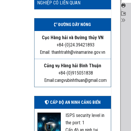
NGHIỆP CÓ LIÊN QUAN
ĐƯỜNG DÂY NÓNG
Cục Hàng hải và Đường thủy VN
+84-(0)24.39421893
Email: thanhtrahh@vinamarine.gov.vn
Cảng vụ Hàng hải Bình Thuận
+84-(0)915051838
Email:cangvubinhthuan@gmail.com
CẤP ĐỘ AN NINH CẢNG BIỂN
ISPS security level in
the port: 1
Cấp độ an ninh tại