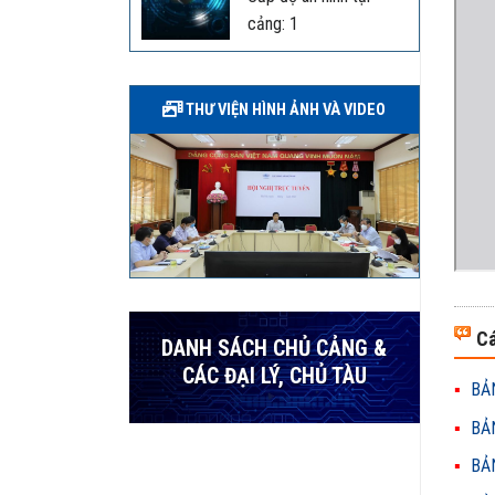
cảng: 1
THƯ VIỆN HÌNH ẢNH VÀ VIDEO
Cá
DANH SÁCH CHỦ CẢNG &
CÁC ĐẠI LÝ, CHỦ TÀU
BẢN
BẢN
BẢN