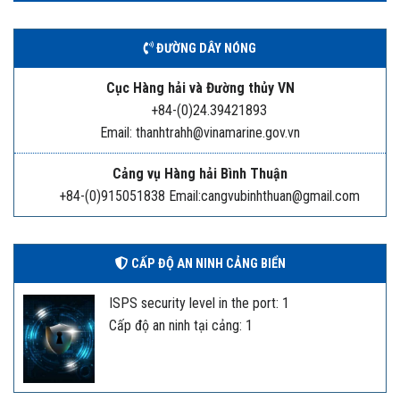
ĐƯỜNG DÂY NÓNG
Cục Hàng hải và Đường thủy VN
+84-(0)24.39421893
Email: thanhtrahh@vinamarine.gov.vn
Cảng vụ Hàng hải Bình Thuận
+84-(0)915051838 Email:cangvubinhthuan@gmail.com
CẤP ĐỘ AN NINH CẢNG BIỂN
ISPS security level in the port: 1
Cấp độ an ninh tại cảng: 1