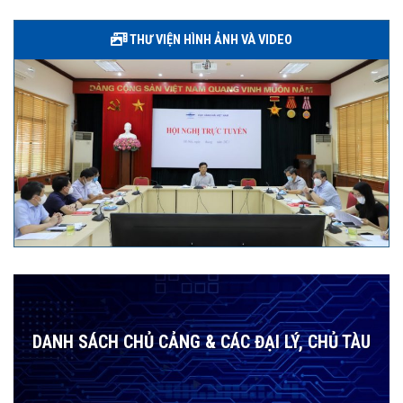
THƯ VIỆN HÌNH ẢNH VÀ VIDEO
DANH SÁCH CHỦ CẢNG & CÁC ĐẠI LÝ, CHỦ TÀU