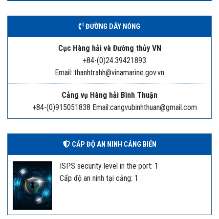
ĐƯỜNG DÂY NÓNG
Cục Hàng hải và Đường thủy VN
+84-(0)24.39421893
Email: thanhtrahh@vinamarine.gov.vn
Cảng vụ Hàng hải Bình Thuận
+84-(0)915051838 Email:cangvubinhthuan@gmail.com
CẤP ĐỘ AN NINH CẢNG BIỂN
ISPS security level in the port: 1
Cấp độ an ninh tại cảng: 1