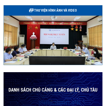
THƯ VIỆN HÌNH ẢNH VÀ VIDEO
DANH SÁCH CHỦ CẢNG & CÁC ĐẠI LÝ, CHỦ TÀU