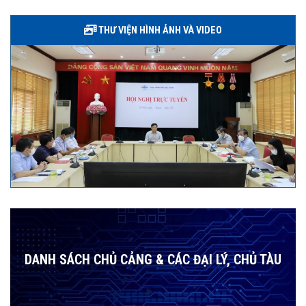
THƯ VIỆN HÌNH ẢNH VÀ VIDEO
DANH SÁCH CHỦ CẢNG & CÁC ĐẠI LÝ, CHỦ TÀU