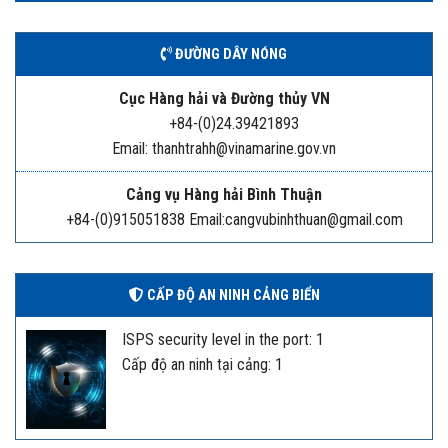
ĐƯỜNG DÂY NÓNG
Cục Hàng hải và Đường thủy VN
+84-(0)24.39421893
Email: thanhtrahh@vinamarine.gov.vn
Cảng vụ Hàng hải Bình Thuận
+84-(0)915051838 Email:cangvubinhthuan@gmail.com
CẤP ĐỘ AN NINH CẢNG BIỂN
ISPS security level in the port: 1
Cấp độ an ninh tại cảng: 1