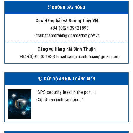
ĐƯỜNG DÂY NÓNG
Cục Hàng hải và Đường thủy VN
+84-(0)24.39421893
Email: thanhtrahh@vinamarine.gov.vn
Cảng vụ Hàng hải Bình Thuận
+84-(0)915051838 Email:cangvubinhthuan@gmail.com
CẤP ĐỘ AN NINH CẢNG BIỂN
ISPS security level in the port: 1
Cấp độ an ninh tại cảng: 1