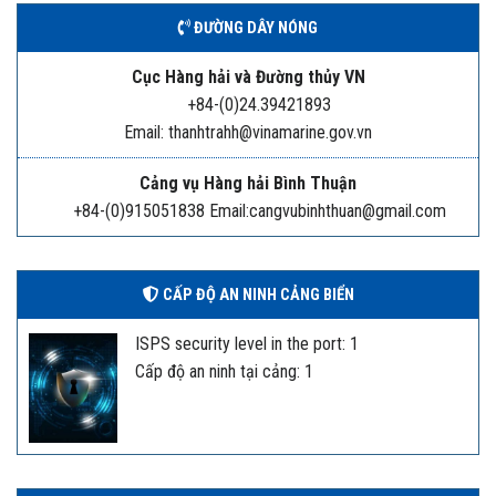
ĐƯỜNG DÂY NÓNG
Cục Hàng hải và Đường thủy VN
+84-(0)24.39421893
Email: thanhtrahh@vinamarine.gov.vn
Cảng vụ Hàng hải Bình Thuận
+84-(0)915051838 Email:cangvubinhthuan@gmail.com
CẤP ĐỘ AN NINH CẢNG BIỂN
ISPS security level in the port: 1
Cấp độ an ninh tại cảng: 1