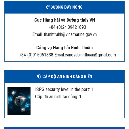
ĐƯỜNG DÂY NÓNG
Cục Hàng hải và Đường thủy VN
+84-(0)24.39421893
Email: thanhtrahh@vinamarine.gov.vn
Cảng vụ Hàng hải Bình Thuận
+84-(0)915051838 Email:cangvubinhthuan@gmail.com
CẤP ĐỘ AN NINH CẢNG BIỂN
ISPS security level in the port: 1
Cấp độ an ninh tại cảng: 1