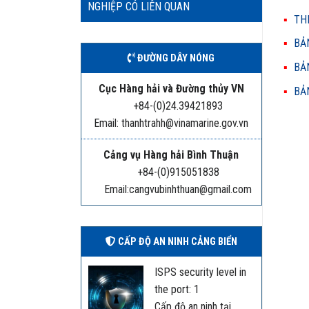
NGHIỆP CÓ LIÊN QUAN
THH
BẢN
ĐƯỜNG DÂY NÓNG
BẢN
Cục Hàng hải và Đường thủy VN
BẢN
+84-(0)24.39421893
Email: thanhtrahh@vinamarine.gov.vn
Cảng vụ Hàng hải Bình Thuận
+84-(0)915051838
Email:cangvubinhthuan@gmail.com
CẤP ĐỘ AN NINH CẢNG BIỂN
ISPS security level in
the port: 1
Cấp độ an ninh tại