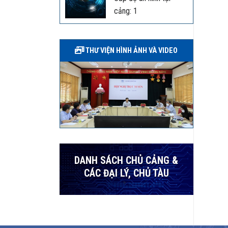
cảng: 1
THƯ VIỆN HÌNH ẢNH VÀ VIDEO
DANH SÁCH CHỦ CẢNG &
CÁC ĐẠI LÝ, CHỦ TÀU