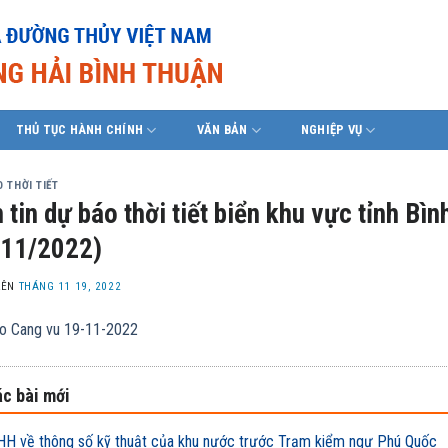
THỦ TỤC HÀNH CHÍNH
VĂN BẢN
NGHIỆP VỤ
 THỜI TIẾT
 tin dự báo thời tiết biển khu vực tỉnh B
/11/2022)
LÊN
THÁNG 11 19, 2022
o Cang vu 19-11-2022
c bài mới
H về thông số kỹ thuật của khu nước trước Trạm kiểm ngư Phú Quốc