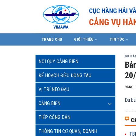
Skip
to
content
TRANG CHỦ
GIỚI THIỆU
TIN TỨC
DỰ BÁO
NỘI QUY CẢNG BIỂN
Bản
20
KẾ HOẠCH ĐIỀU ĐỘNG TÀU
ĐĂNG 
VỊ TRÍ NEO ĐẬU
Du ba
CẢNG BIỂN
TIẾP CÔNG DÂN
Cá
THÔNG TIN CƠ QUAN, DOANH
TBH