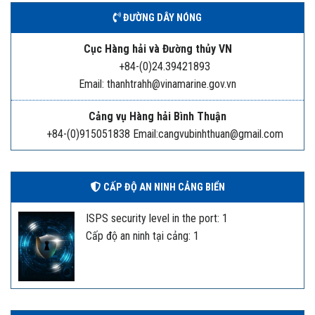
ĐƯỜNG DÂY NÓNG
Cục Hàng hải và Đường thủy VN
+84-(0)24.39421893
Email: thanhtrahh@vinamarine.gov.vn
Cảng vụ Hàng hải Bình Thuận
+84-(0)915051838 Email:cangvubinhthuan@gmail.com
CẤP ĐỘ AN NINH CẢNG BIỂN
ISPS security level in the port: 1
Cấp độ an ninh tại cảng: 1