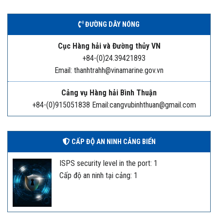
ĐƯỜNG DÂY NÓNG
Cục Hàng hải và Đường thủy VN
+84-(0)24.39421893
Email: thanhtrahh@vinamarine.gov.vn
Cảng vụ Hàng hải Bình Thuận
+84-(0)915051838 Email:cangvubinhthuan@gmail.com
CẤP ĐỘ AN NINH CẢNG BIỂN
ISPS security level in the port: 1
Cấp độ an ninh tại cảng: 1