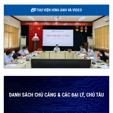
THƯ VIỆN HÌNH ẢNH VÀ VIDEO
DANH SÁCH CHỦ CẢNG & CÁC ĐẠI LÝ, CHỦ TÀU