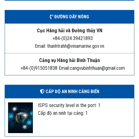
ĐƯỜNG DÂY NÓNG
Cục Hàng hải và Đường thủy VN
+84-(0)24.39421893
Email: thanhtrahh@vinamarine.gov.vn
Cảng vụ Hàng hải Bình Thuận
+84-(0)915051838 Email:cangvubinhthuan@gmail.com
CẤP ĐỘ AN NINH CẢNG BIỂN
ISPS security level in the port: 1
Cấp độ an ninh tại cảng: 1