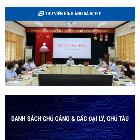
THƯ VIỆN HÌNH ẢNH VÀ VIDEO
DANH SÁCH CHỦ CẢNG & CÁC ĐẠI LÝ, CHỦ TÀU