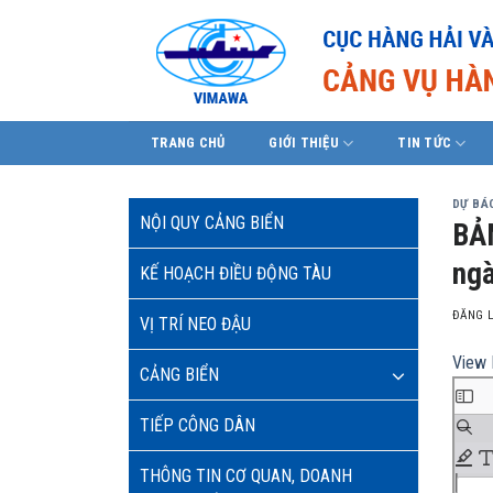
Skip
to
content
TRANG CHỦ
GIỚI THIỆU
TIN TỨC
DỰ BÁO
NỘI QUY CẢNG BIỂN
BẢN
ngà
KẾ HOẠCH ĐIỀU ĐỘNG TÀU
ĐĂNG 
VỊ TRÍ NEO ĐẬU
View 
CẢNG BIỂN
TIẾP CÔNG DÂN
THÔNG TIN CƠ QUAN, DOANH