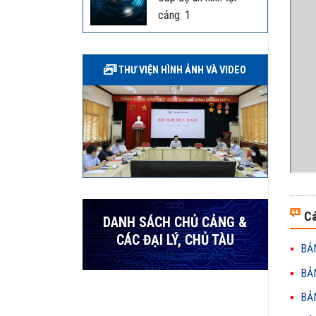
cảng: 1
THƯ VIỆN HÌNH ẢNH VÀ VIDEO
Cá
DANH SÁCH CHỦ CẢNG &
CÁC ĐẠI LÝ, CHỦ TÀU
BẢN
BẢN
BẢN