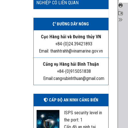
NGHIỆP CÓ LIÊN QUAN
ĐƯỜNG DÂY NÓNG
Cục Hàng hải và Đường thủy VN
+84-(0)24.39421893
Email: thanhtrahh@vinamarine.gov.vn
Cảng vụ Hàng hải Bình Thuận
+84-(0)915051838
Email:cangvubinhthuan@gmail.com
CẤP ĐỘ AN NINH CẢNG BIỂN
ISPS security level in
the port: 1
Cấp độ an ninh tại