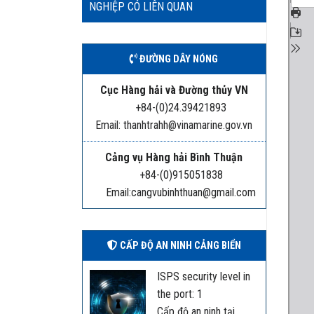
NGHIỆP CÓ LIÊN QUAN
ĐƯỜNG DÂY NÓNG
Cục Hàng hải và Đường thủy VN
+84-(0)24.39421893
Email: thanhtrahh@vinamarine.gov.vn
Cảng vụ Hàng hải Bình Thuận
+84-(0)915051838
Email:cangvubinhthuan@gmail.com
CẤP ĐỘ AN NINH CẢNG BIỂN
ISPS security level in
the port: 1
Cấp độ an ninh tại