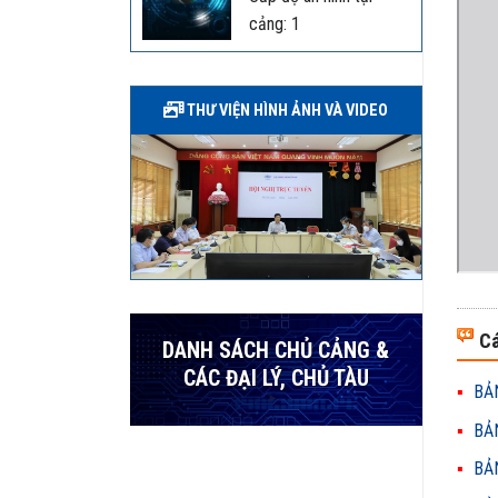
cảng: 1
THƯ VIỆN HÌNH ẢNH VÀ VIDEO
Cá
DANH SÁCH CHỦ CẢNG &
CÁC ĐẠI LÝ, CHỦ TÀU
BẢN
BẢN
BẢN