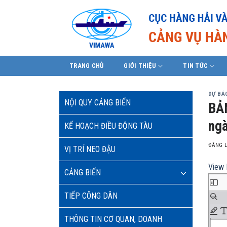
Skip
to
content
TRANG CHỦ
GIỚI THIỆU
TIN TỨC
DỰ BÁO
NỘI QUY CẢNG BIỂN
BẢN
ngà
KẾ HOẠCH ĐIỀU ĐỘNG TÀU
ĐĂNG 
VỊ TRÍ NEO ĐẬU
View 
CẢNG BIỂN
TIẾP CÔNG DÂN
THÔNG TIN CƠ QUAN, DOANH