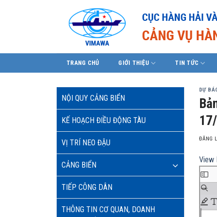
Skip
to
content
TRANG CHỦ
GIỚI THIỆU
TIN TỨC
DỰ BÁO
NỘI QUY CẢNG BIỂN
Bản
17
KẾ HOẠCH ĐIỀU ĐỘNG TÀU
ĐĂNG 
VỊ TRÍ NEO ĐẬU
View 
CẢNG BIỂN
TIẾP CÔNG DÂN
THÔNG TIN CƠ QUAN, DOANH