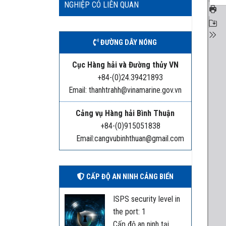
NGHIỆP CÓ LIÊN QUAN
ĐƯỜNG DÂY NÓNG
Cục Hàng hải và Đường thủy VN
+84-(0)24.39421893
Email: thanhtrahh@vinamarine.gov.vn
Cảng vụ Hàng hải Bình Thuận
+84-(0)915051838
Email:cangvubinhthuan@gmail.com
CẤP ĐỘ AN NINH CẢNG BIỂN
ISPS security level in
the port: 1
Cấp độ an ninh tại