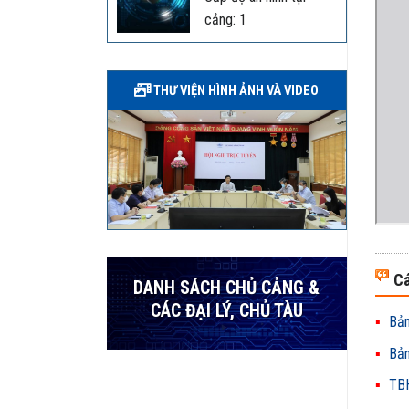
cảng: 1
THƯ VIỆN HÌNH ẢNH VÀ VIDEO
Cá
DANH SÁCH CHỦ CẢNG &
CÁC ĐẠI LÝ, CHỦ TÀU
Bản
Bản
TBH