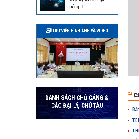
cảng: 1
THƯ VIỆN HÌNH ẢNH VÀ VIDEO
Cá
DANH SÁCH CHỦ CẢNG &
CÁC ĐẠI LÝ, CHỦ TÀU
Bản
TBH
THH