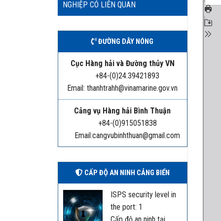
NGHIỆP CÓ LIÊN QUAN
ĐƯỜNG DÂY NÓNG
Cục Hàng hải và Đường thủy VN
+84-(0)24.39421893
Email: thanhtrahh@vinamarine.gov.vn
Cảng vụ Hàng hải Bình Thuận
+84-(0)915051838
Email:cangvubinhthuan@gmail.com
CẤP ĐỘ AN NINH CẢNG BIỂN
ISPS security level in
the port: 1
Cấp độ an ninh tại