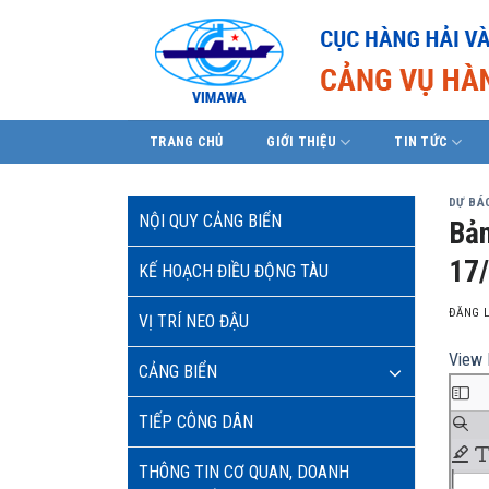
Skip
to
content
TRANG CHỦ
GIỚI THIỆU
TIN TỨC
DỰ BÁO
NỘI QUY CẢNG BIỂN
Bản
17
KẾ HOẠCH ĐIỀU ĐỘNG TÀU
ĐĂNG 
VỊ TRÍ NEO ĐẬU
View 
CẢNG BIỂN
TIẾP CÔNG DÂN
THÔNG TIN CƠ QUAN, DOANH