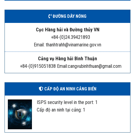
ĐƯỜNG DÂY NÓNG
Cục Hàng hải và Đường thủy VN
+84-(0)24.39421893
Email: thanhtrahh@vinamarine.gov.vn
Cảng vụ Hàng hải Bình Thuận
+84-(0)915051838 Email:cangvubinhthuan@gmail.com
CẤP ĐỘ AN NINH CẢNG BIỂN
ISPS security level in the port: 1
Cấp độ an ninh tại cảng: 1