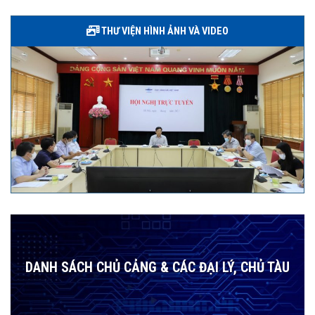
THƯ VIỆN HÌNH ẢNH VÀ VIDEO
DANH SÁCH CHỦ CẢNG & CÁC ĐẠI LÝ, CHỦ TÀU