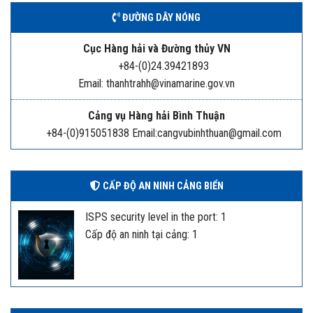
ĐƯỜNG DÂY NÓNG
Cục Hàng hải và Đường thủy VN
+84-(0)24.39421893
Email: thanhtrahh@vinamarine.gov.vn
Cảng vụ Hàng hải Bình Thuận
+84-(0)915051838 Email:cangvubinhthuan@gmail.com
CẤP ĐỘ AN NINH CẢNG BIỂN
ISPS security level in the port: 1
Cấp độ an ninh tại cảng: 1