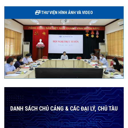
THƯ VIỆN HÌNH ẢNH VÀ VIDEO
DANH SÁCH CHỦ CẢNG & CÁC ĐẠI LÝ, CHỦ TÀU