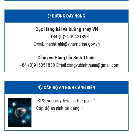
ĐƯỜNG DÂY NÓNG
Cục Hàng hải và Đường thủy VN
+84-(0)24.39421893
Email: thanhtrahh@vinamarine.gov.vn
Cảng vụ Hàng hải Bình Thuận
+84-(0)915051838 Email:cangvubinhthuan@gmail.com
CẤP ĐỘ AN NINH CẢNG BIỂN
ISPS security level in the port: 1
Cấp độ an ninh tại cảng: 1