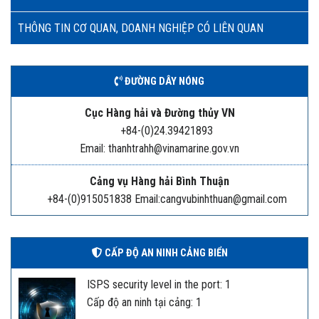
THÔNG TIN CƠ QUAN, DOANH NGHIỆP CÓ LIÊN QUAN
ĐƯỜNG DÂY NÓNG
Cục Hàng hải và Đường thủy VN
+84-(0)24.39421893
Email: thanhtrahh@vinamarine.gov.vn
Cảng vụ Hàng hải Bình Thuận
+84-(0)915051838 Email:cangvubinhthuan@gmail.com
CẤP ĐỘ AN NINH CẢNG BIỂN
ISPS security level in the port: 1
Cấp độ an ninh tại cảng: 1