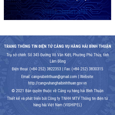
TRANG THÔNG TIN ĐIỆN TỬ CẢNG VỤ HÀNG HẢI BÌNH THUẬN
Trụ sở chính: Số 345 Đường Võ Văn Kiệt, Phường Phú Thủy, tỉnh
Lâm Đồng
Điện thoại: (+84-252) 3822353 | Fax: (+84-252) 3830315
Email: cangvubinhthuan@gmail.com | Website:
http://cangvuhanghaibinhthuan.gov.vn
© 2021 Bản quyền thuộc về Cảng vụ hàng hải Bình Thuận
Thiết kế và phát triển bởi Công ty TNHH MTV Thông tin điện tử
hàng hải Việt Nam (VISHIPEL)