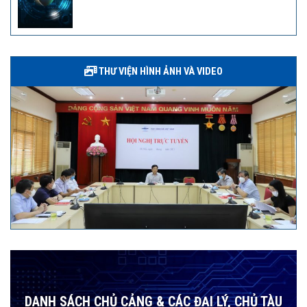
THƯ VIỆN HÌNH ẢNH VÀ VIDEO
DANH SÁCH CHỦ CẢNG & CÁC ĐẠI LÝ, CHỦ TÀU