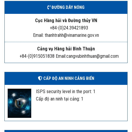
ĐƯỜNG DÂY NÓNG
Cục Hàng hải và Đường thủy VN
+84-(0)24.39421893
Email: thanhtrahh@vinamarine.gov.vn
Cảng vụ Hàng hải Bình Thuận
+84-(0)915051838 Email:cangvubinhthuan@gmail.com
CẤP ĐỘ AN NINH CẢNG BIỂN
ISPS security level in the port: 1
Cấp độ an ninh tại cảng: 1