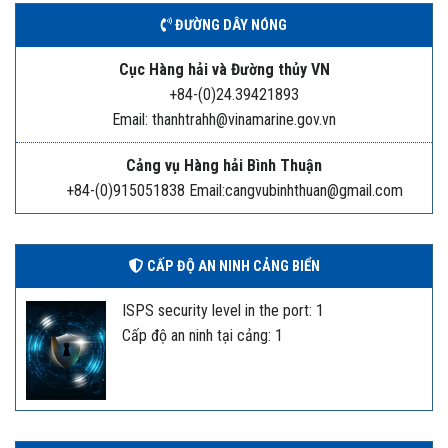
ĐƯỜNG DÂY NÓNG
Cục Hàng hải và Đường thủy VN
+84-(0)24.39421893
Email: thanhtrahh@vinamarine.gov.vn
Cảng vụ Hàng hải Bình Thuận
+84-(0)915051838 Email:cangvubinhthuan@gmail.com
CẤP ĐỘ AN NINH CẢNG BIỂN
ISPS security level in the port: 1
Cấp độ an ninh tại cảng: 1