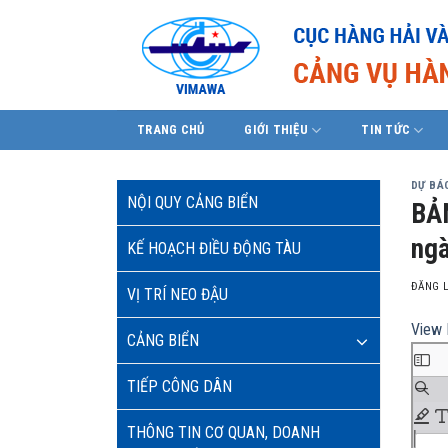
Skip
to
content
TRANG CHỦ
GIỚI THIỆU
TIN TỨC
DỰ BÁO
NỘI QUY CẢNG BIỂN
BẢN
ngà
KẾ HOẠCH ĐIỀU ĐỘNG TÀU
ĐĂNG 
VỊ TRÍ NEO ĐẬU
View 
CẢNG BIỂN
TIẾP CÔNG DÂN
THÔNG TIN CƠ QUAN, DOANH