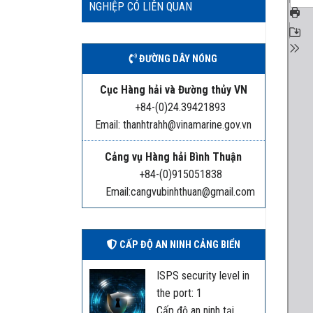
NGHIỆP CÓ LIÊN QUAN
ĐƯỜNG DÂY NÓNG
Cục Hàng hải và Đường thủy VN
+84-(0)24.39421893
Email: thanhtrahh@vinamarine.gov.vn
Cảng vụ Hàng hải Bình Thuận
+84-(0)915051838
Email:cangvubinhthuan@gmail.com
CẤP ĐỘ AN NINH CẢNG BIỂN
ISPS security level in
the port: 1
Cấp độ an ninh tại