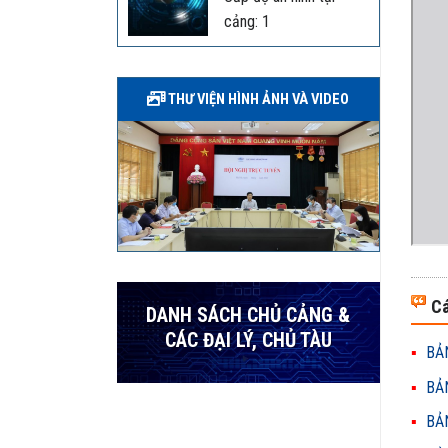
cảng: 1
THƯ VIỆN HÌNH ẢNH VÀ VIDEO
Cá
DANH SÁCH CHỦ CẢNG &
CÁC ĐẠI LÝ, CHỦ TÀU
BẢN
BẢN
BẢN