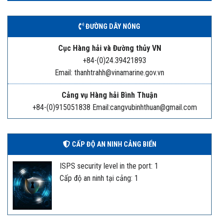
ĐƯỜNG DÂY NÓNG
Cục Hàng hải và Đường thủy VN
+84-(0)24.39421893
Email: thanhtrahh@vinamarine.gov.vn
Cảng vụ Hàng hải Bình Thuận
+84-(0)915051838 Email:cangvubinhthuan@gmail.com
CẤP ĐỘ AN NINH CẢNG BIỂN
ISPS security level in the port: 1
Cấp độ an ninh tại cảng: 1