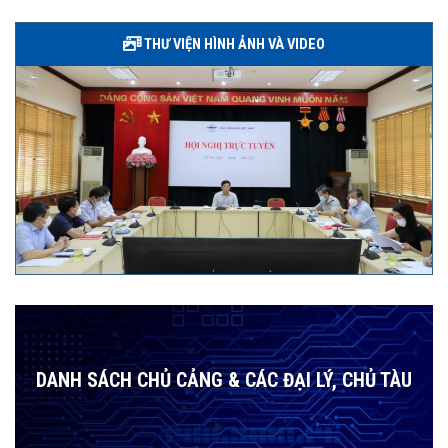
THƯ VIỆN HÌNH ẢNH VÀ VIDEO
DANH SÁCH CHỦ CẢNG & CÁC ĐẠI LÝ, CHỦ TÀU