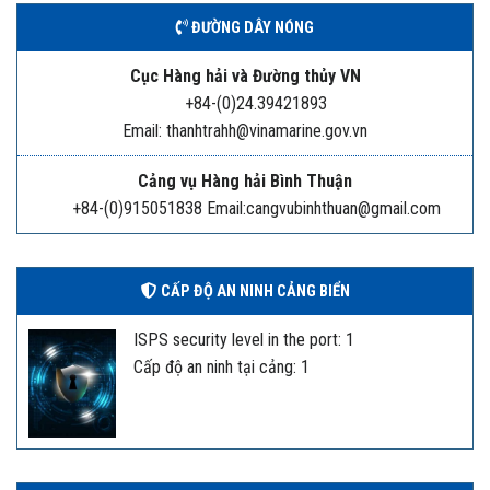
ĐƯỜNG DÂY NÓNG
Cục Hàng hải và Đường thủy VN
+84-(0)24.39421893
Email: thanhtrahh@vinamarine.gov.vn
Cảng vụ Hàng hải Bình Thuận
+84-(0)915051838 Email:cangvubinhthuan@gmail.com
CẤP ĐỘ AN NINH CẢNG BIỂN
ISPS security level in the port: 1
Cấp độ an ninh tại cảng: 1