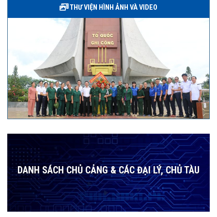
THƯ VIỆN HÌNH ẢNH VÀ VIDEO
DANH SÁCH CHỦ CẢNG & CÁC ĐẠI LÝ, CHỦ TÀU