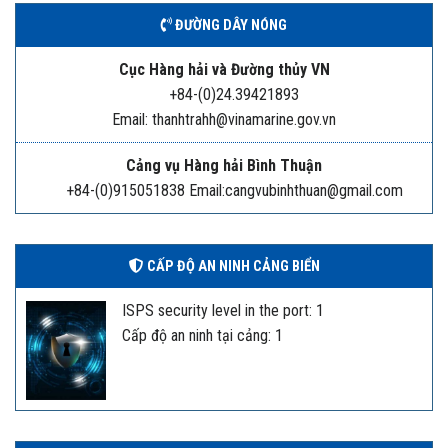
ĐƯỜNG DÂY NÓNG
Cục Hàng hải và Đường thủy VN
+84-(0)24.39421893
Email: thanhtrahh@vinamarine.gov.vn
Cảng vụ Hàng hải Bình Thuận
+84-(0)915051838 Email:cangvubinhthuan@gmail.com
CẤP ĐỘ AN NINH CẢNG BIỂN
ISPS security level in the port: 1
Cấp độ an ninh tại cảng: 1