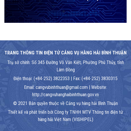
TRANG THÔNG TIN ĐIỆN TỬ CẢNG VỤ HÀNG HẢI BÌNH THUẬN
Trụ sở chính: Số 345 Đường Võ Văn Kiệt, Phường Phú Thủy, tỉnh
Lâm Đồng
Điện thoại: (+84-252) 3822353 | Fax: (+84-252) 3830315
Email: cangvubinhthuan@gmail.com | Website:
http://cangvuhanghaibinhthuan.gov.vn
© 2021 Bản quyền thuộc về Cảng vụ hàng hải Bình Thuận
Thiết kế và phát triển bởi Công ty TNHH MTV Thông tin điện tử
hàng hải Việt Nam (VISHIPEL)