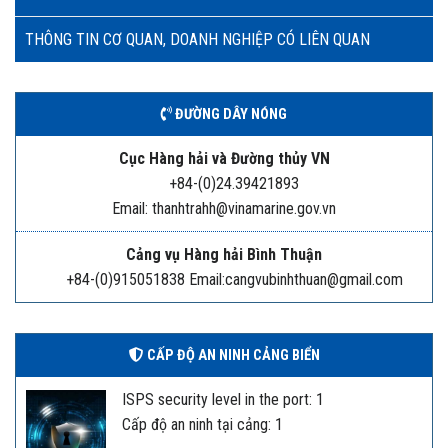
THÔNG TIN CƠ QUAN, DOANH NGHIỆP CÓ LIÊN QUAN
ĐƯỜNG DÂY NÓNG
Cục Hàng hải và Đường thủy VN
+84-(0)24.39421893
Email: thanhtrahh@vinamarine.gov.vn
Cảng vụ Hàng hải Bình Thuận
+84-(0)915051838 Email:cangvubinhthuan@gmail.com
CẤP ĐỘ AN NINH CẢNG BIỂN
ISPS security level in the port: 1
Cấp độ an ninh tại cảng: 1