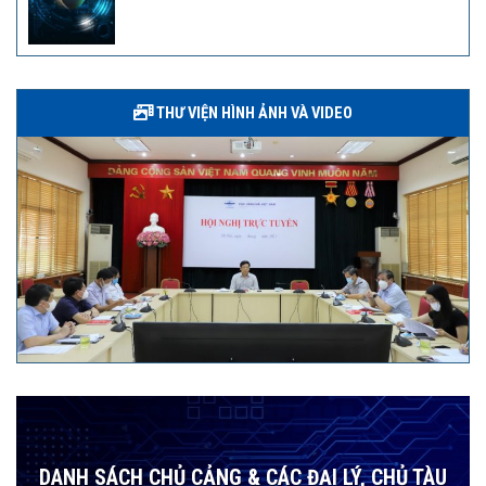
THƯ VIỆN HÌNH ẢNH VÀ VIDEO
DANH SÁCH CHỦ CẢNG & CÁC ĐẠI LÝ, CHỦ TÀU