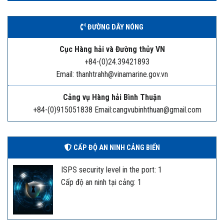
ĐƯỜNG DÂY NÓNG
Cục Hàng hải và Đường thủy VN
+84-(0)24.39421893
Email: thanhtrahh@vinamarine.gov.vn
Cảng vụ Hàng hải Bình Thuận
+84-(0)915051838 Email:cangvubinhthuan@gmail.com
CẤP ĐỘ AN NINH CẢNG BIỂN
ISPS security level in the port: 1
Cấp độ an ninh tại cảng: 1