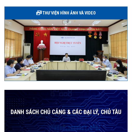
THƯ VIỆN HÌNH ẢNH VÀ VIDEO
DANH SÁCH CHỦ CẢNG & CÁC ĐẠI LÝ, CHỦ TÀU