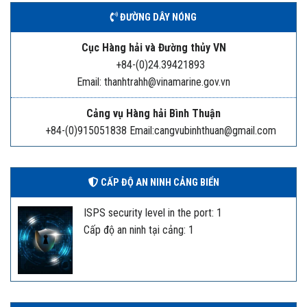
ĐƯỜNG DÂY NÓNG
Cục Hàng hải và Đường thủy VN
+84-(0)24.39421893
Email: thanhtrahh@vinamarine.gov.vn
Cảng vụ Hàng hải Bình Thuận
+84-(0)915051838 Email:cangvubinhthuan@gmail.com
CẤP ĐỘ AN NINH CẢNG BIỂN
ISPS security level in the port: 1
Cấp độ an ninh tại cảng: 1