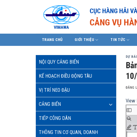
Skip
to
content
TRANG CHỦ
GIỚI THIỆU
TIN TỨC
DỰ BÁO
NỘI QUY CẢNG BIỂN
Bản
10
KẾ HOẠCH ĐIỀU ĐỘNG TÀU
ĐĂNG 
VỊ TRÍ NEO ĐẬU
View 
CẢNG BIỂN
TIẾP CÔNG DÂN
THÔNG TIN CƠ QUAN, DOANH