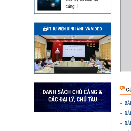
cảng: 1
THƯ VIỆN HÌNH ẢNH VÀ VIDEO
Cá
DANH SÁCH CHỦ CẢNG &
CÁC ĐẠI LÝ, CHỦ TÀU
BẢN
BẢN
BẢN