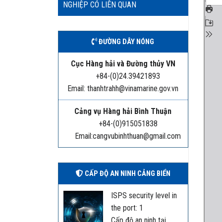
NGHIỆP CÓ LIÊN QUAN
ĐƯỜNG DÂY NÓNG
Cục Hàng hải và Đường thủy VN
+84-(0)24.39421893
Email: thanhtrahh@vinamarine.gov.vn
Cảng vụ Hàng hải Bình Thuận
+84-(0)915051838
Email:cangvubinhthuan@gmail.com
CẤP ĐỘ AN NINH CẢNG BIỂN
ISPS security level in
the port: 1
Cấp độ an ninh tại