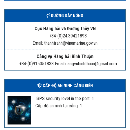
ĐƯỜNG DÂY NÓNG
Cục Hàng hải và Đường thủy VN
+84-(0)24.39421893
Email: thanhtrahh@vinamarine.gov.vn
Cảng vụ Hàng hải Bình Thuận
+84-(0)915051838 Email:cangvubinhthuan@gmail.com
CẤP ĐỘ AN NINH CẢNG BIỂN
ISPS security level in the port: 1
Cấp độ an ninh tại cảng: 1