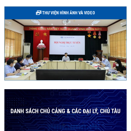
THƯ VIỆN HÌNH ẢNH VÀ VIDEO
DANH SÁCH CHỦ CẢNG & CÁC ĐẠI LÝ, CHỦ TÀU