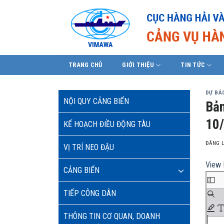
Skip
to
content
TRANG CHỦ
GIỚI THIỆU
TIN TỨC
DỰ BÁO
NỘI QUY CẢNG BIỂN
Bản
10
KẾ HOẠCH ĐIỀU ĐỘNG TÀU
ĐĂNG 
VỊ TRÍ NEO ĐẬU
View 
CẢNG BIỂN
TIẾP CÔNG DÂN
THÔNG TIN CƠ QUAN, DOANH