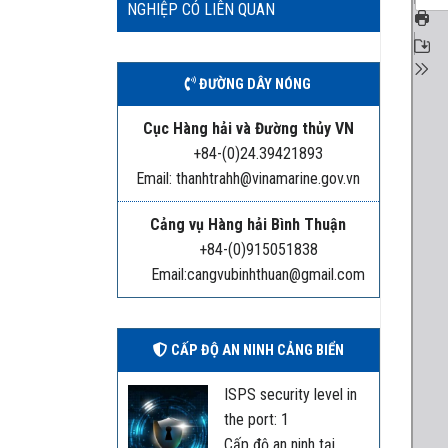
NGHIỆP CÓ LIÊN QUAN
ĐƯỜNG DÂY NÓNG
Cục Hàng hải và Đường thủy VN
+84-(0)24.39421893
Email: thanhtrahh@vinamarine.gov.vn
Cảng vụ Hàng hải Bình Thuận
+84-(0)915051838
Email:cangvubinhthuan@gmail.com
CẤP ĐỘ AN NINH CẢNG BIỂN
ISPS security level in
the port: 1
Cấp độ an ninh tại