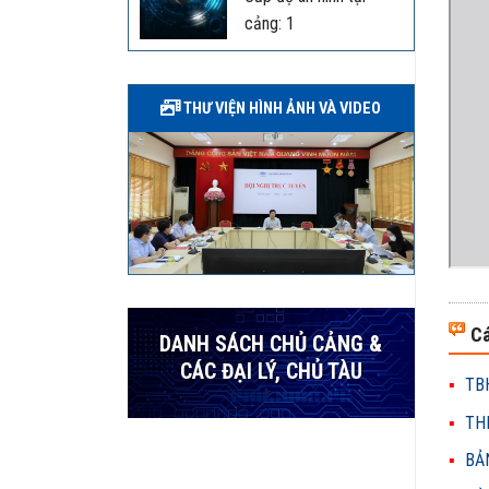
cảng: 1
THƯ VIỆN HÌNH ẢNH VÀ VIDEO
Cá
DANH SÁCH CHỦ CẢNG &
CÁC ĐẠI LÝ, CHỦ TÀU
TBH
THH
BẢN